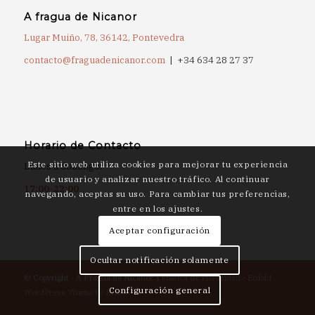
A fragua de Nicanor
Lugar Muiño, 78, 36142, Pontevedra
contacto@fraguadenicanor.com
| +34 634 28 27 37
Horario de Contacto
Este sitio web utiliza cookies para mejorar tu experiencia
Lunes a domingo:
de usuario y analizar nuestro tráfico. Al continuar
17:00-22:00
navegando, aceptas su uso. Para cambiar tus preferencias,
entre en los ajustes.
Aceptar configuración
Ocultar notificación solamente
© Copyright - A Fragua de Nicanor. |
Política de Privacidad
-
Enfold
Configuración general
WordPress Theme by Kriesi