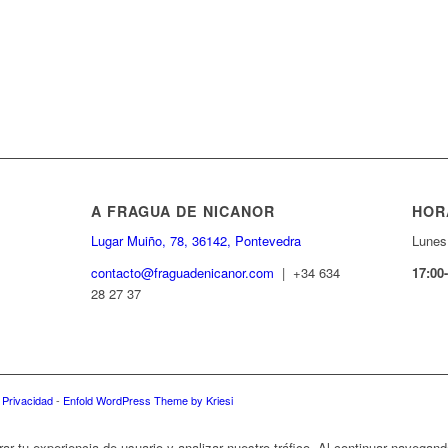
A FRAGUA DE NICANOR
HOR
Lugar Muiño, 78, 36142, Pontevedra
Lunes
contacto@fraguadenicanor.com
| +34 634
17:00
28 27 37
e Privacidad
-
Enfold WordPress Theme by Kriesi
rar tu experiencia de usuario y analizar nuestro tráfico. Al continuar navega