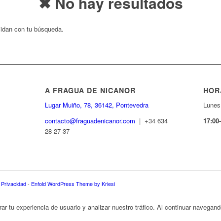
✖ No hay resultados
cidan con tu búsqueda.
A FRAGUA DE NICANOR
HOR
Lugar Muiño, 78, 36142, Pontevedra
Lunes
contacto@fraguadenicanor.com
| +34 634
17:00
28 27 37
e Privacidad
-
Enfold WordPress Theme by Kriesi
rar tu experiencia de usuario y analizar nuestro tráfico. Al continuar navega